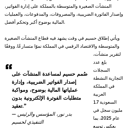
المنشآت الصغيرة والمتوسطة بالمملكة على إدارة الفواتير،
وإصدار الفاتورة الضريبية، والمصروفات، والمدفوعات، والعمليات
المالية بوضوح أكبر وتحكم أفضل.
ويأتي إطلاق حسيم في وقت يشهد فيه قطاع المنشآت الصغيرة
والمتوسطة والاقتصاد الرقمي في المملكة نموًا متسارعًا. ووفقًا
لتقرير منشآت،
بلغ عدد
السجلات
صُمم حسيم لمساعدة المنشآت على
التجارية النشطة
إصدار الفواتير الضريبية، وإدارة
في المملكة
عملياتها المالية بوضوح، ومواكبة
العربية
متطلبات الفوترة الإلكترونية بدون
السعودية 1.7
تعقيد.”
مليون سجل في
— بدر نور، المؤسس والرئيس
عام 2025، بما
التنفيذي لحسيم
يعكس توسع