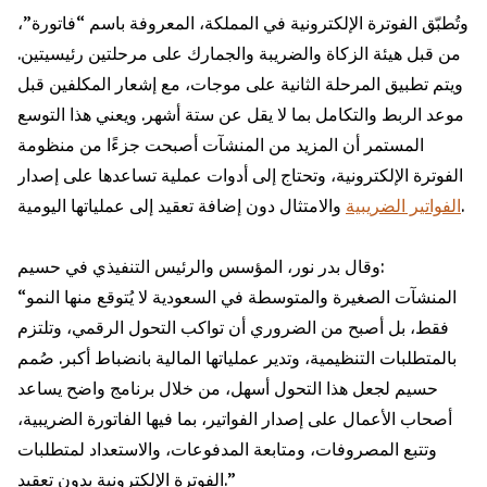
وتُطبّق الفوترة الإلكترونية في المملكة، المعروفة باسم “فاتورة”،
من قبل هيئة الزكاة والضريبة والجمارك على مرحلتين رئيسيتين.
ويتم تطبيق المرحلة الثانية على موجات، مع إشعار المكلفين قبل
موعد الربط والتكامل بما لا يقل عن ستة أشهر. ويعني هذا التوسع
المستمر أن المزيد من المنشآت أصبحت جزءًا من منظومة
الفوترة الإلكترونية، وتحتاج إلى أدوات عملية تساعدها على إصدار
والامتثال دون إضافة تعقيد إلى عملياتها اليومية.
الفواتير الضريبية
وقال بدر نور، المؤسس والرئيس التنفيذي في حسيم:
“المنشآت الصغيرة والمتوسطة في السعودية لا يُتوقع منها النمو
فقط، بل أصبح من الضروري أن تواكب التحول الرقمي، وتلتزم
بالمتطلبات التنظيمية، وتدير عملياتها المالية بانضباط أكبر. صُمم
حسيم لجعل هذا التحول أسهل، من خلال برنامج واضح يساعد
أصحاب الأعمال على إصدار الفواتير، بما فيها الفاتورة الضريبية،
وتتبع المصروفات، ومتابعة المدفوعات، والاستعداد لمتطلبات
الفوترة الإلكترونية بدون تعقيد.”