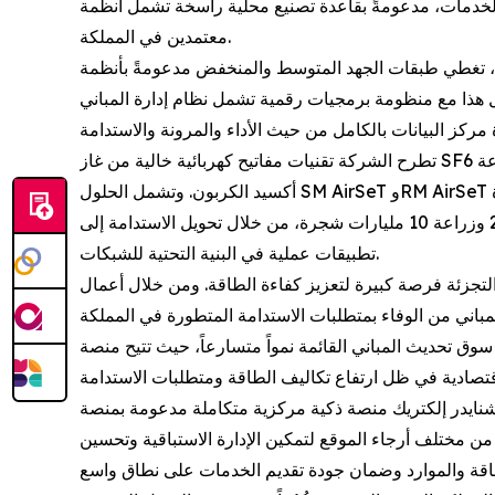
يع محلية راسخة تشمل أنظمة UPS ثلاثية الأطوار وحلول تبريد السوائل ومراكز البيانات المجمّعة مسبقاً، إلى جانب أوسع منظومة شركاء
معتمدين في المملكة.
بقات الجهد المتوسط والمنخفض مدعومةً بأنظمة UPS ووحدات توزيع
 تشمل نظام إدارة المباني BMS ونظام إدارة الطاقة EPMS والتوأم الرقمي ETAP، لتحسين
تطرح الشركة تقنيات مفاتيح كهربائية خالية من غاز SF6 عبر مجموعة AirSeT، التي تعتمد على الهواء النقي بديلاً لهذا الغاز الذي يبلغ تأثيره في الاحترار العالمي 23,500 ضعف تأثير ثاني
وتدعم هذه التقنيات مستهدفات مبادرة السعودية الخضراء، التي تشمل خفض الانبعاثات بمقدار 278 مليون طن بحلول 2030 وزراعة 10 مليارات شجرة، من خلال تحويل الاستدامة إلى
تطبيقات عملية في البنية التحتية للشبكات.
طاقة. ومن خلال أعمال Digital Energy، توفر «شنايدر إلكتريك» حلول متكاملة لإدارة المباني الذكية
اني القائمة نمواً متسارعاً، حيث تتيح منصة EcoStruxure Building دمج أنظمة الطاقة والتكييف والإضاءة والأمن ضمن منصة واحدة، محققة وفورات تصل إلى
كية مركزية متكاملة مدعومة بمنصة AVEVA تجمع بين تحليلات البيانات الضخمة
ة من مختلف أرجاء الموقع لتمكين الإدارة الاستباقية وتحسين