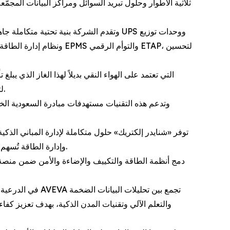
وتقدم الشركة بنية تحتية متكاملة جاهزة
أكسيد الكربون. وتشمل الحلول SM AirSeT وRM AirSeT لتطبيقات الجهد المتوسط في المباني وشبكات التوزيع والطاقة المتجددة.
وإدارة الطاقة تُسهم في خفض استهلاك الطاقة وتقليل التكاليف التشغيلية وتمكين مالكي المباني من الوفاء بمتطلبات الاستدامة المتطورة في المملكة.
في الدرعية، أحد
والتعلم الآلي وتقنيات المدن الذكية، بهدف تعزيز كفا