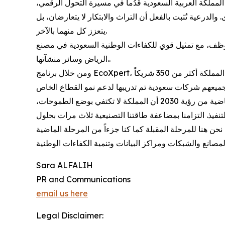
لمملكة العربية السعودية قُدُماً في مسيرة التحول الرقمي،
 والدرعية تُثبت بالفعل أن التراث والابتكار لا يتعارضان، بل
يتعزز كل منهما بالآخر.
«شنايدر إلكتريك» أكثر من 50 مليون دولار في المملكة خلال السنوات الخمس الماضية، ويعمل لديها أكثر من 700 موظف، مع تمثيل قوي للكفاءات الوطنية السعودية في مصنع
الرياض وسائر منشآتها..
ومن خلال برنامج EcoXpert، تعمل الشركة على تأهيل شركائها المحليين وتمكينهم من تصميم وتركيب وصيانة حلول الطاقة والأتمتة بشكل مستقل، حيث تضم المملكة أكثر من 350 شريكاً
وقال محمد شاهين، الرئيس التنفيذي لشركة شنايدر إلكتريك في السعودية وباكستان والبحرين واليمن:"أثبتت السنوات العشر الماضية من رؤية 2030 أن المملكة لا تكتفي بوضع الطموحات،
نفيذ. التزامنا بمضاعفة طاقتنا التصنيعية ثلاث مرات بحلول
Sara ALFALIH
PR and Communications
email us here
Legal Disclaimer: