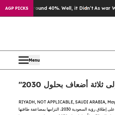
or Around 40%. Well, it Didn’t
As war With Iran
AGP PICKS
Menu
 ثلاثة أضعاف بحلول 2030
RIYADH, NOT APPLICABLE, SAUDI ARABIA, May 
الشريك العالمي في تكنولوجيا الطاقة، بمناسبة مرور عشرة أعوام على إطلاق رؤية السعودية 2030، التزامها بمضاعفة طاقتها