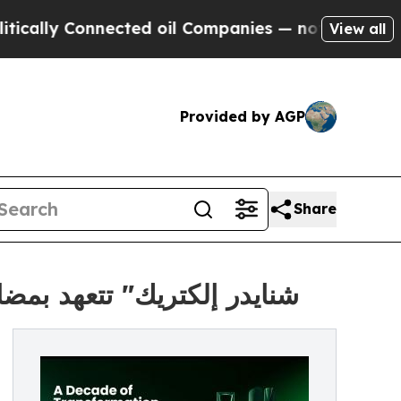
y Connected oil Companies — not Taxpayers — the
View all
Provided by AGP
Share
"شنايدر إلكتريك" تتعهد بمضا