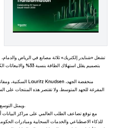
ويمثل التوسع المخطط إلى 32 خط إنتاج بحلول 2030 أحد أبرز التزامات القطاع الخاص في دعم مستهدفات توطين الصناعة ضمن رؤية المملكة.
للذكاء الاصطناعي والخدمات السحابية ومبادرات الحكومة ا