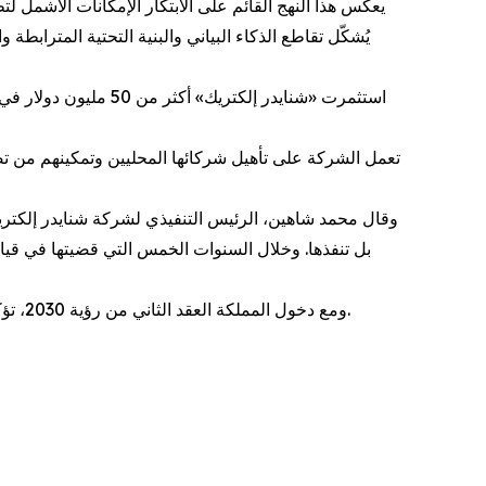
يعكس هذا النهج القائم على الابتكار الإمكانات الأشمل ل
يُشكّل تقاطع الذكاء البياني والبنية التحتية المترابطة
بل تنفذها. وخلال السنوات الخمس التي قضيتها في قيادة
ومع دخول المملكة العقد الثاني من رؤية 2030، تؤكد «شنايدر إلكتريك» التزامها بمواصلة العمل إلى جانب السعودية، في المصانع والشبكات ومراكز البيانات وتنمية الكفاءات الوطنية.