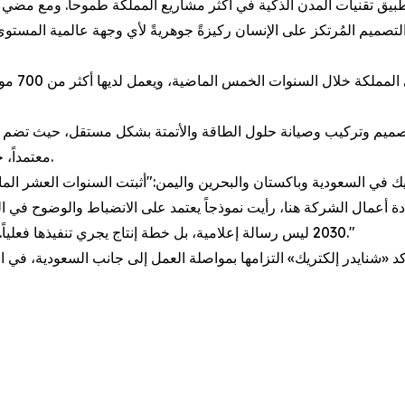
تطبيق تقنيات المدن الذكية في أكثر مشاريع المملكة طموحاً. ومع مضي ا
 والتصميم المُرتكز على الإنسان ركيزةً جوهريةً لأي وجهة عالمية المستوى.
استثمرت 
معتمداً، جميعهم شركات سعودية تم تدريبها لدعم نمو القطاع الخاص.
 أعمال الشركة هنا، رأيت نموذجاً يعتمد على الانضباط والوضوح في الت
2030 ليس رسالة إعلامية، بل خطة إنتاج يجري تنفيذها فعلياً. نحن هنا للمرحلة المقبلة كما كنا جزءاً من المرحلة الماضية."