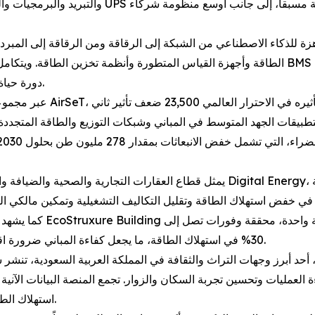
والتبريد والبرمجيات والخدمات، مدعومةً بقاعدة تصن
 للذكاء الاصطناعي من الشبكة إلى الرقاقة ومن الرقاقة إلى المبرد، تغطي ط
الطاقة وأجهزة القياس المتطورة وأنظمة تخزين الطاقة. ويتكامل هذا مع منظومة برمجيات رقمية
دورة حياة مركز البيانات بالكامل من حيث الأداء والمرونة والاستدامة.
يمثل قطاع العقارات التجارية والصحية والضيافة والتجزئة فرصة كبيرة لتعزيز كفاءة ال
كما يشهد سوق تحديث المب
30% في استهلاك الطاقة، ما يجعل كفاءة المباني ضرورة اقتصادية في ظل ارتفاع تكاليف الطاقة ومتطلبات الاستدامة.
 أبرز وجهات التراث والثقافة في المملكة العربية السعودية، تنشر شنايدر إلكتريك منصة ذ
ءة العمليات وتحسين تجربة السكان والزوار. تجمع المنصة البيانات الآني
استهلاك الطاقة والموارد وضمان جودة تقديم الخدمات على نطاق واسع.