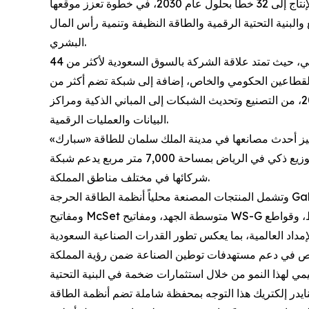
التصنيعية في المملكة إلى نحو ثلاثة أضعاف، عبر رفع عدد خطوط الإنتاج إلى 32 خطاً بحلول عام 2030، في خطوة تعزز موقعها
والبنية التحتية الرقمية والطاقة النظيفة وتنمية رأس المال
البشري.
ويأتي هذا الإعلان بالتزامن مع احتفال المملكة بعقد من التحول الوطني، حيث تمتد علاقة الشركة بالسوق السعودية لأكثر من 44
مت خلالها خدماتها لأكثر من 8,000 عميل من القطاعين الحكومي والخاص، إضافة إلى شبكة تضم أكثر من
350 شريكاً معتمداً، ما جعلها شريك تنفيذ رئيسياً في ركائز رؤية 2030، من التصنيع وتحديث الشبكات إلى المباني الذكية ومراكز
البيانات والعمليات الرقمية.
 متر مربع للإنتاج والخدمات اللوجستية. ويتميز أحدث مصانعها في مدينة الملك سلمان للطاقة «سبارك»
بتصميم يقلل استهلاك الطاقة بنسبة 33% والانبعاثات الكربونية بنسبة 34% مقارنة بالمنشآت التقليدية. كما تدير الشركة مركز توزيع ذكي في الرياض بمساحة 7,000 متر مربع يدعم شبكة
شركائها في مختلف مناطق المملكة.
وتشمل المنتجات المصنعة محلياً أنظمة الطاقة الحرجة Galaxy UPS، ولوحات Prisma منخفضة الجهد، ولوحات Acti9 Disbo السكنية، ومفاتيح Lauritz Knudsen منخفضة الجهد،
ومفاتيح McSet متوسطة الجهد، ومفاتيح WS-G لتوزيع الجهد المتوسط، وقواطع HVX / EVO Pact المفرغة للجهد المتوسط. ولا تقتصر هذه المنتجات على السوق المحلية، بل تدخل ضمن
20، تسعى المملكة لترسيخ موقعها كمركز إقليمي لهذا النمو من خلال استثمارات ضخمة في البنية التحتية
نايدر إلكتريك هذا التوجه بمحفظة شاملة تضم أنظمة الطاقة