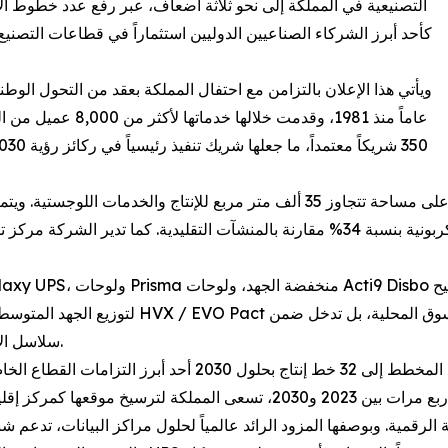
كأحد أبرز الشركاء الصناعيين الدوليين استثماراً في قطاعات التصنيع 
عاماً منذ 1981، وقد
تشغل «شنايدر إلكتريك» ثلاثة مصانع في الرياض والدمام، على مساحة تتجاوز 35 ألف
سلاسل الإمداد العالمية، بما يعكس تطور القدرات الصناعية السعودية.
مع توقع تضاعف الطلب العالمي على مراكز البيانات أربع مرات بين 2023 و30
لرقمية. وبوصفها المزود الرائد عالمياً لحلول مراكز البيانات، تدعم ش