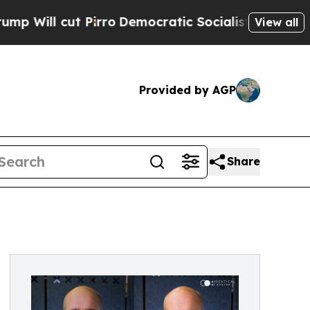
t Pirro
Democratic Socialists of America Propo
View all
Provided by AGP
Share