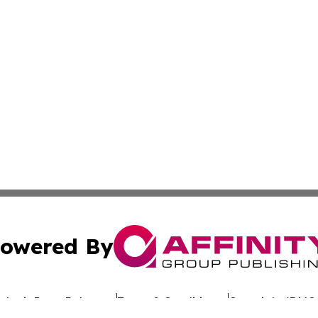
owered By
ubmit Press Release
Terms & Conditions
Copyright/DMCA