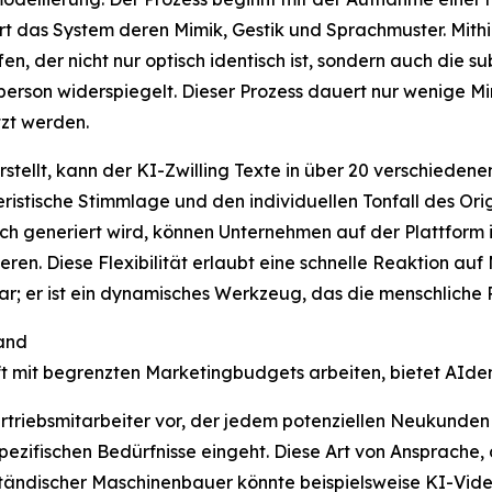
rt das System deren Mimik, Gestik und Sprachmuster. Mithilf
en, der nicht nur optisch identisch ist, sondern auch die
person widerspiegelt. Dieser Prozess dauert nur wenige Min
zt werden.
rstellt, kann der KI-Zwilling Texte in über 20 verschieden
ristische Stimmlage und den individuellen Tonfall des Ori
h generiert wird, können Unternehmen auf der Plattform i
ieren. Diese Flexibilität erlaubt eine schnelle Reaktion 
atar; er ist ein dynamisches Werkzeug, das die menschliche P
tand
t mit begrenzten Marketingbudgets arbeiten, bietet AIden
 Vertriebsmitarbeiter vor, der jedem potenziellen Neukunde
pezifischen Bedürfnisse eingeht. Diese Art von Ansprache,
lständischer Maschinenbauer könnte beispielsweise KI-Vid