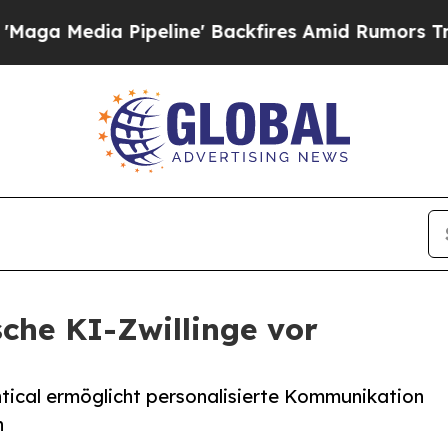
a Pipeline' Backfires Amid Rumors Trump Will cu
ische KI-Zwillinge vor
ntical ermöglicht personalisierte Kommunikation
n