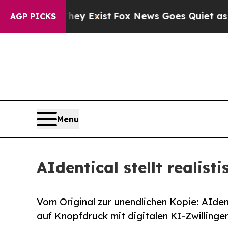
of They Exist
Fox News Goes Quiet as 'Maga Medi
AGP PICKS
Menu
AIdentical stellt realist
Vom Original zur unendlichen Kopie: AIde
auf Knopfdruck mit digitalen KI-Zwillinge