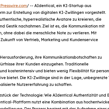
Presswire.com
/ -- AIdentical, ein KI-Startup aus
rm zur Erstellung von digitalen KI-Zwillingen vorgestellt.
thentische, hyperrealistische Avatare zu kreieren, die
d Gestik nachahmen. Ziel ist es, die Kommunikation mit
, ohne dabei die menschliche Note zu verlieren. Mit
 Zukunft von Vertrieb, Marketing und Kundenservice
 Herausforderung, ihre Kommunikationsbotschaften zu
dürfnisse ihrer Kunden einzugehen. Traditionelle
d kostenintensiv und bieten wenig Flexibilität für persona
ive bietet. Die KI-Zwillinge sind in der Lage, unbegrenzte 
lisierte Nutzererfahrung zu schaffen.
stück der Technologie: Wie AIdentical Authentizität und Ef
ntical-Plattform nutzt eine Kombination aus hochentwicke
dellierung. Der Prozess beginnt mit der Aufnahme einer